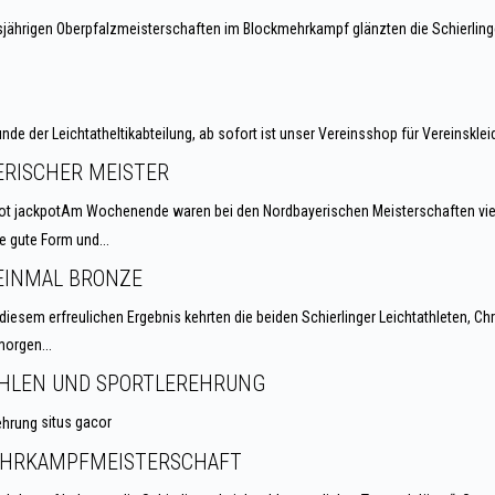
jährigen Oberpfalzmeisterschaften im Blockmehrkampf glänzten die Schierlinge
unde der Leichtatheltikabteilung, ab sofort ist unser Vereinsshop für Vereinskle
ERISCHER MEISTER
ot jackpotAm Wochenende waren bei den Nordbayerischen Meisterschaften vier 
e gute Form und...
EINMAL BRONZE
diesem erfreulichen Ergebnis kehrten die beiden Schierlinger Leichtathleten, Ch
orgen...
HLEN UND SPORTLEREHRUNG
situs gacor
MEHRKAMPFMEISTERSCHAFT