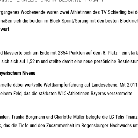
rgangenes Wochenende waren zwei Athletinnen des TV Schierling bei d
 maßen sich die beiden im Block Sprint/Sprung mit den besten Blockmeh
wurf.
 klassierte sich am Ende mit 2354 Punkten auf dem 8. Platz - ein star
ch sich auf 1,52 m und stellte damit eine neue persönlcihe Bestleistun
bayerischem Niveau
 sammelte dabei wertvolle Wettkampferfahrung auf Landesebene. Mit 2.01
 einem Feld, das die stärksten W15-Athletinnen Bayerns versammelte.
ein, Franka Borgmann und Charlotte Müller belegte die LG Telis Finan
is, das die Tiefe und den Zusammenhalt im Regensburger Nachwuchs unt