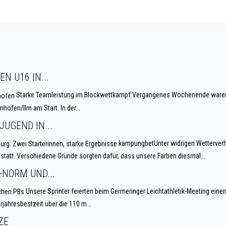
N U16 IN...
Starke Teamleistung im Blockwettkampf Vergangenes Wochenende waren z
ofen/Ilm am Start. In der...
UGEND IN...
kampungbetUnter widrigen Wetterverh
statt. Verschiedene Gründe sorgten dafür, dass unsere Farben diesmal...
-NORM UND...
Unsere Sprinter feierten beim Germeringer Leichtathletik-Meeting einen
jahresbestzeit über die 110 m...
ZE