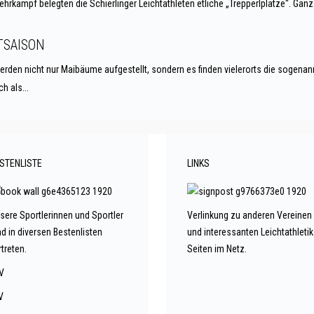
hrkampf belegten die Schierlinger Leichtathleten etliche „Trepperlplätze“. Gan
TSAISON
rden nicht nur Maibäume aufgestellt, sondern es finden vielerorts die sogenann
h als...
STENLISTE
LINKS
sere Sportlerinnen und Sportler
Verlinkung zu anderen Vereinen
nd in diversen Bestenlisten
und interessanten Leichtathletik
rtreten.
Seiten im Netz.
V
V